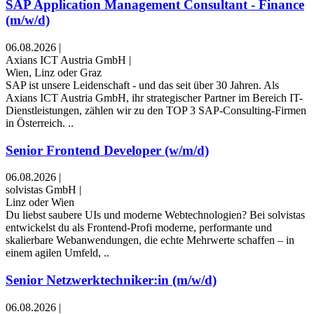
SAP Application Management Consultant - Finance
(m/w/d)
06.08.2026
|
Axians ICT Austria GmbH
|
Wien, Linz oder Graz
SAP ist unsere Leidenschaft - und das seit über 30 Jahren. Als
Axians ICT Austria GmbH, ihr strategischer Partner im Bereich IT-
Dienstleistungen, zählen wir zu den TOP 3 SAP-Consulting-Firmen
in Österreich. ..
Senior Frontend Developer (w/m/d)
06.08.2026
|
solvistas GmbH
|
Linz oder Wien
Du liebst saubere UIs und moderne Webtechnologien? Bei solvistas
entwickelst du als Frontend-Profi moderne, performante und
skalierbare Webanwendungen, die echte Mehrwerte schaffen – in
einem agilen Umfeld, ..
Senior Netzwerktechniker:in (m/w/d)
06.08.2026
|