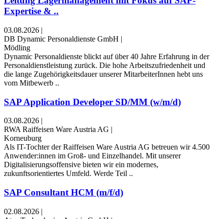
Leitung Lagermanagement mit Fokus auf SAP-
Expertise & ..
03.08.2026
|
DB Dynamic Personaldienste GmbH
|
Mödling
Dynamic Personaldienste blickt auf über 40 Jahre Erfahrung in der
Personaldienstleistung zurück. Die hohe Arbeitszufriedenheit und
die lange Zugehörigkeitsdauer unserer MitarbeiterInnen hebt uns
vom Mitbewerb ..
SAP Application Developer SD/MM (w/m/d)
03.08.2026
|
RWA Raiffeisen Ware Austria AG
|
Korneuburg
Als IT-Tochter der Raiffeisen Ware Austria AG betreuen wir 4.500
Anwender:innen im Groß- und Einzelhandel. Mit unserer
Digitalisierungsoffensive bieten wir ein modernes,
zukunftsorientiertes Umfeld. Werde Teil ..
SAP Consultant HCM (m/f/d)
02.08.2026
|