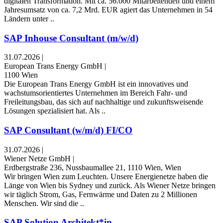
digitalen Transformation. Mit ca. 56.000 Mitarbeitenden und einem
Jahresumsatz von ca. 7,2 Mrd. EUR agiert das Unternehmen in 54
Ländern unter ..
SAP Inhouse Consultant (m/w/d)
31.07.2026
|
European Trans Energy GmbH
|
1100 Wien
Die European Trans Energy GmbH ist ein innovatives und
wachstumsorientiertes Unternehmen im Bereich Fahr- und
Freileitungsbau, das sich auf nachhaltige und zukunftsweisende
Lösungen spezialisiert hat. Als ..
SAP Consultant (w/m/d) FI/CO
31.07.2026
|
Wiener Netze GmbH
|
Erdbergstraße 236, Nussbaumallee 21, 1110 Wien, Wien
Wir bringen Wien zum Leuchten. Unsere Energienetze haben die
Länge von Wien bis Sydney und zurück. Als Wiener Netze bringen
wir täglich Strom, Gas, Fernwärme und Daten zu 2 Millionen
Menschen. Wir sind die ..
SAP Solution Architekt*in