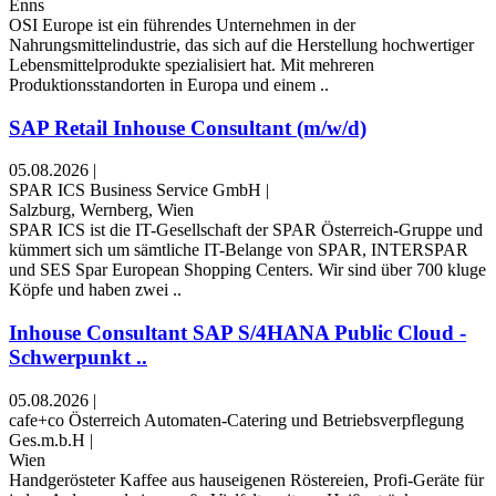
Enns
OSI Europe ist ein führendes Unternehmen in der
Nahrungsmittelindustrie, das sich auf die Herstellung hochwertiger
Lebensmittelprodukte spezialisiert hat. Mit mehreren
Produktionsstandorten in Europa und einem ..
SAP Retail Inhouse Consultant (m/w/d)
05.08.2026
|
SPAR ICS Business Service GmbH
|
Salzburg, Wernberg, Wien
SPAR ICS ist die IT-Gesellschaft der SPAR Österreich-Gruppe und
kümmert sich um sämtliche IT-Belange von SPAR, INTERSPAR
und SES Spar European Shopping Centers. Wir sind über 700 kluge
Köpfe und haben zwei ..
Inhouse Consultant SAP S/4HANA Public Cloud -
Schwerpunkt ..
05.08.2026
|
cafe+co Österreich Automaten-Catering und Betriebsverpflegung
Ges.m.b.H
|
Wien
Handgerösteter Kaffee aus hauseigenen Röstereien, Profi-Geräte für